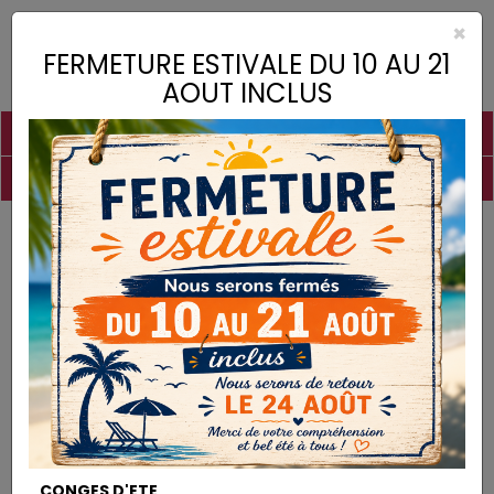
×
Toggle
FERMETURE ESTIVALE DU 10 AU 21
naviga
AOUT INCLUS
PIGMENTS
CHAUX
CHARGES
LIANTS
COLLES
DROGUERIE
MATÉRIEL
DESTOCKAGE
Matériel
Spalter 15 cm (pure soie)
MATÉRIEL
CONGES D'ETE