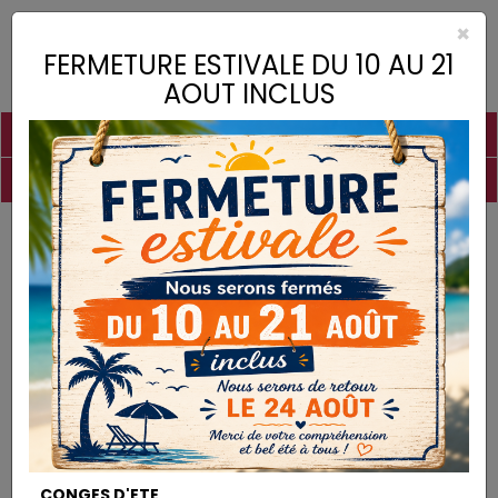
×
Toggle
FERMETURE ESTIVALE DU 10 AU 21
naviga
AOUT INCLUS
PIGMENTS
CHAUX
CHARGES
LIANTS
COLLES
DROGUERIE
MATÉRIEL
DESTOCKAGE
Droguerie
Cristaux de Soude
DROGUERIE
CONGES D'ETE