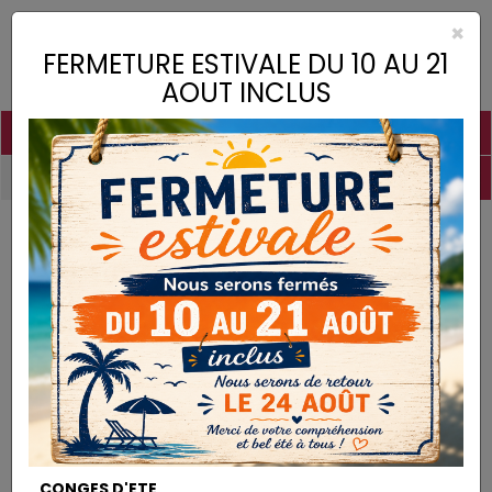
×
Toggle
FERMETURE ESTIVALE DU 10 AU 21
naviga
AOUT INCLUS
PIGMENTS
CHAUX
CHARGES
LIANTS
COLLES
DROGUERIE
MATÉRIEL
DESTOCKAGE
Colles
COLLES
CONGES D'ETE