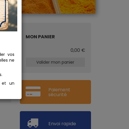
MON PANIER
€
0,00 €
der vos
lles ne
Valider mon panier
s.
s et un
Paiement
sécurité
Envoi rapide