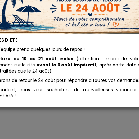
uge cassis oxyde
S D'ETE
7.08 
néral
'équipe prend quelques jours de repos !
Conditionnement
ture du 10 au 21 août inclus
(attention : merci de vali
pigment rouge cassis est
élange d'oxydes de fer et de
des sur le site
avant le 5 août impératif,
après cette date e
Ajouter au panier
bonate de calcium qui donne
traitées que le 24 août).
 couleur bordeau violacée à
erons de retour le 24 août pour répondre à toutes vos demande
x rose violacé. Ce pigment est
atible tous liants et toutes
endant, nous vous souhaitons de merveilleuses vacance
niques de peinture et enduits.
nt été !