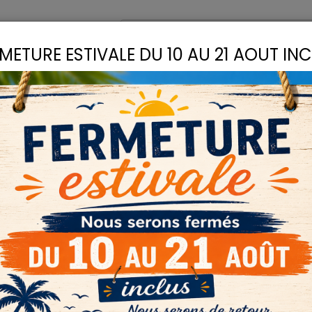
omptoir
Recettes
METURE ESTIVALE DU 10 AU 21 AOUT IN
S
LIANTS
COLLES
D
inéral
PIGMENTS