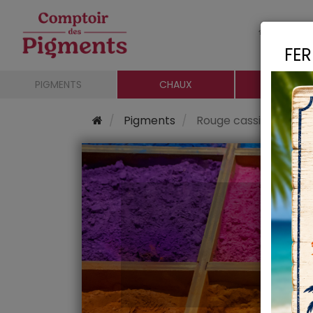
Le c
FER
PIGMENTS
CHAUX
CHARGE
Pigments
Rouge cassis oxyde m