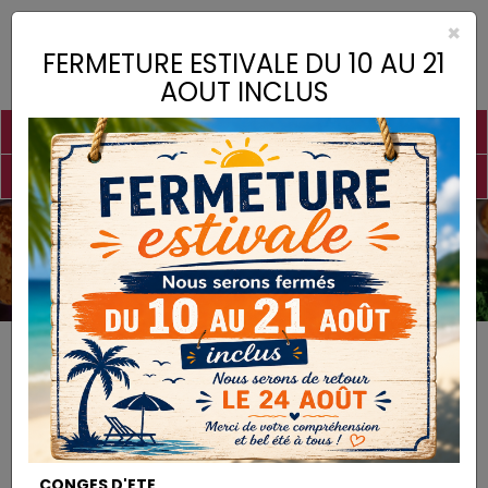
×
Toggle
FERMETURE ESTIVALE DU 10 AU 21
naviga
AOUT INCLUS
PIGMENTS
CHAUX
CHARGES
LIANTS
COLLES
DROGUERIE
MATÉRIEL
DESTOCKAGE
Previous
Nex
Nos coups de coeurs
CONGES D'ETE